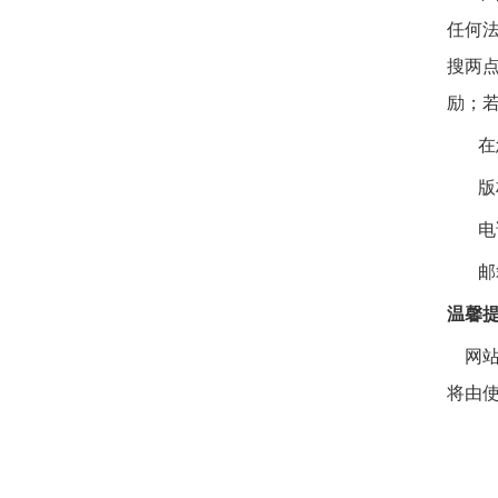
任何
搜两
励；
在
版
电
邮箱
温馨
网
将由