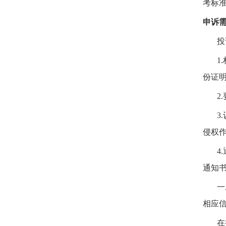
考标
申诉
投
1.
份证
2.
3.
侵权
4.
通知
一
相应
在